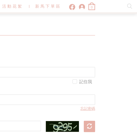
活動花絮
新馬下單區
0
記住我
忘記密碼