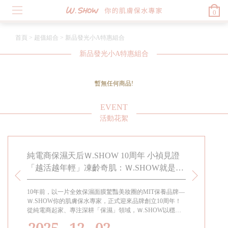
0
首頁
>
超值組合
>
新品發光小A特惠組合
新品發光小A特惠組合
暫無任何商品!
EVENT
活動花絮
春駐留
純電商保濕天后Ｗ.SHOW 10周年 小禎見證
小禎代言
「越活越年輕」凍齡奇肌：Ｗ.SHOW就是給
知道! 適
女兒的傳家寶
留的幸福
10年前，以一片全效保濕面膜驚豔美妝圈的MIT保養品牌—
過年過節都要
熱賣，上
Ｗ.SHOW你的肌膚保水專家，正式迎來品牌創立10周年！
女孩都會需要
為
從純電商起家、專注深耕「保濕」領域，Ｗ.SHOW以穩定
成分與高品質口碑，穩坐「純電商保養界的保濕天后」。代
2025 . 12 . 02