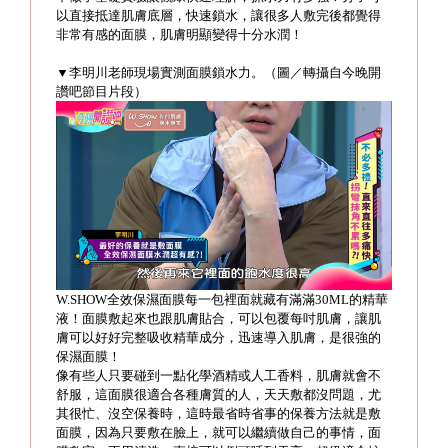
以直接抵達肌膚底層，快速鎖水，讓很多人敷完後都覺得
非常有感的面膜，肌膚明顯變得十分水潤！
▼李明川老師現場實測面膜鎖水力。（圖／轉攝自今晚開
讚吧節目片段）
W.SHOW全效保濕面膜每一包裡面就藏有滿滿30ML的精華
液！面膜敷起來也跟肌膚貼合，可以包覆每吋肌膚，讓肌
膚可以好好完整吸收精華成分，迅速導入肌膚，是很強的
保濕面膜！
像有些人只要碰到一點化學酒精或人工香料，肌膚就會不
舒服，這面膜很適合各種膚質的人，天天敷都沒問題，尤
其很忙、沒空保養時，這時最省時省事的保養方法就是敷
面膜，因為只要敷在臉上，就可以繼續做自己的事情，面