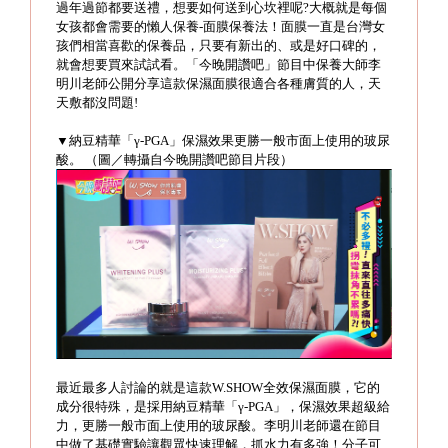
過年過節都要送禮，想要如何送到心坎裡呢?大概就是每個
女孩都會需要的懶人保養-面膜保養法！面膜一直是台灣女
孩們相當喜歡的保養品，只要有新出的、或是好口碑的，
就會想要買來試試看。「今晚開讚吧」節目中保養大師李
明川老師公開分享這款保濕面膜很適合各種膚質的人，天
天敷都沒問題!
▼納豆精華「γ-PGA」保濕效果更勝一般市面上使用的玻尿
酸。 （圖／轉攝自今晚開讚吧節目片段）
最近最多人討論的就是這款W.SHOW全效保濕面膜，它的
成分很特殊，是採用納豆精華「γ-PGA」，保濕效果超級給
力，更勝一般市面上使用的玻尿酸。李明川老師還在節目
中做了基礎實驗讓觀眾快速理解，抓水力有多強！分子可