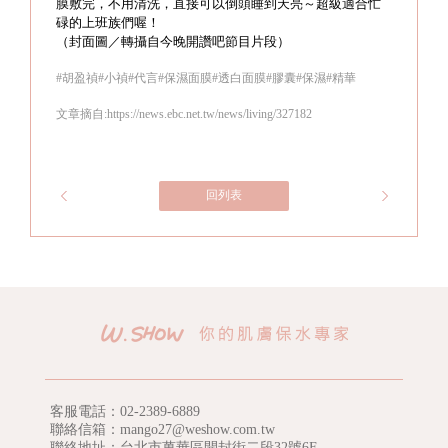
膜敷完，不用清洗，直接可以倒頭睡到天亮～超級適合忙
碌的上班族們喔！
（封面圖／轉攝自今晚開讚吧節目片段）
#胡盈禎#小禎#代言#保濕面膜#透白面膜#膠囊#保濕#精華
文章摘自:https://news.ebc.net.tw/news/living/327182
回列表
客服電話：
02-2389-6889
聯絡信箱：mango27@weshow.com.tw
聯絡地址：台北市萬華區開封街二段32號6F