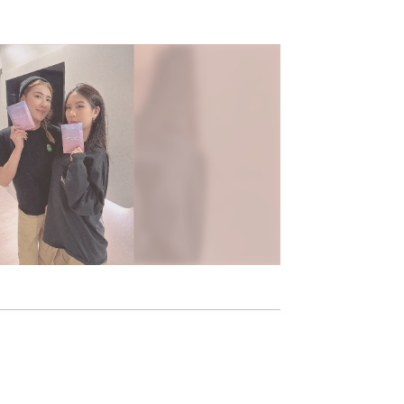
不知
台韓合作新品牌M.XXV 系列洋溢青春駐留的
純電商保濕
幸福感
「越活越
兒的傳家
個女
由台、韓聯手跨國打造的Magic 25系列洋溢青春駐留的幸福
10年前，以
感，其中，Magic 25絕對天使氣墊粉餅上市後低調熱賣，上妝
Ｗ.SHOW
同時保養的訴求，柔焦效果有如自帶仙女濾鏡，為W.SHOW揮
電商起家、專
軍彩妝市場先預留伏筆。
品質口碑，
證品牌十年蛻
Ｗ.SHOW
寫照。