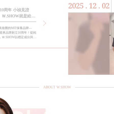
2025 . 12 . 02
10周年 小禎見證
小禎代言六年的這款全效保濕面膜你不能
Ｗ.SHOW就是給女
道! 適合各種膚質又可以天天敷!
美妝圈的MIT保養品牌—
過年過節都要送禮，想要如何送到心坎裡呢?大概就是每
式迎來品牌創立10周年！從純
孩都會需要的懶人保養-面膜保養法！
Ｗ.SHOW以穩定成分與高
保濕天后」。代言人小禎見
015年代言至今，親身陪伴
切體現「越活越年輕」的生活
ABOUT W.SHOW