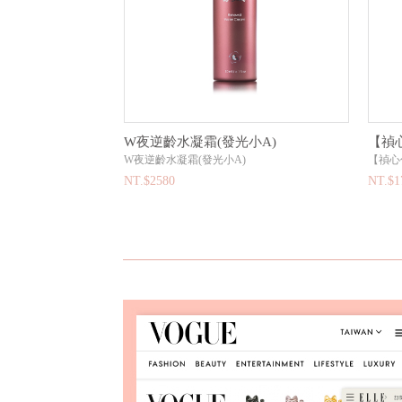
ml +全效精萃乳
W夜逆齡水凝霜(發光小A)
【禎
+全效精萃乳
W夜逆齡水凝霜(發光小A)
【禎心
NT.$2580
NT.$1