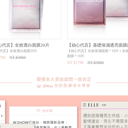
心代言】全效透白面膜20片
【禎心代言】基礎保濕透亮面膜
代言】全效透白面膜20片
【禎心代言】全效保濕面膜＊10片＋全
面膜＊10片
700
NT.$3960
NT.$1798
NT.$3960
榮獲各大美妝媒體一致肯定
你的肌膚保水專家