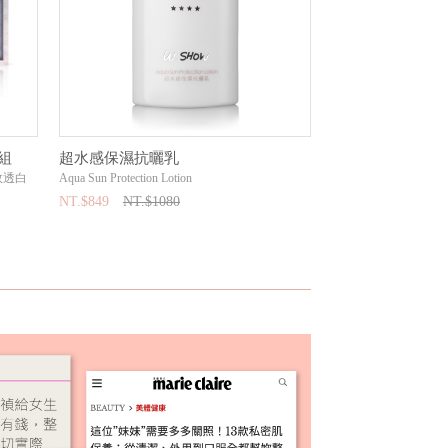
組
超水感保濕抗曬乳
【特惠】全效精華3
效透白
Aqua Sun Protection Lotion
【特惠】全效精華30m
NT.$849
NT.$1080
NT.$2588
NT.$33