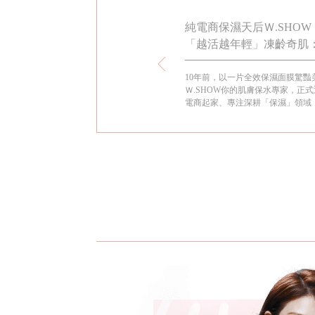
品牌M.XXV 系列洋溢青春駐留的
純電商保濕天后Ｗ.SHOW 
「越活越年輕」凍齡奇肌：
兒的傳家寶
國打造的Magic 25系列洋溢青春駐留的幸福
10年前，以一片全效保濕面膜驚豔
gic 25絕對天使氣墊粉餅上市後低調熱賣，上妝
Ｗ.SHOW你的肌膚保水專家，正
求，柔焦效果有如自帶仙女濾鏡，為W.SHOW揮
電商起家、專注深耕「保濕」領域，
預留伏筆。
品質口碑，穩坐「純電商保養界的
證品牌十年蛻變的美麗歷程，她自2
Ｗ.SHOW走過每一個里程碑，真
寫照。