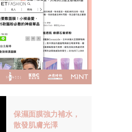
保濕面膜強力補水，
散發肌膚光澤