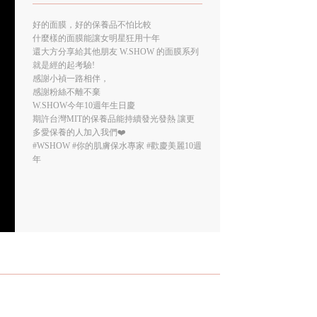
好的面膜，好的保養品不怕比較
什麼樣的面膜能讓女明星狂用十年
還大方分享給其他朋友 W.SHOW 的面膜系列
就是經的起考驗!
感謝小禎一路相伴，
感謝粉絲不離不棄
W.SHOW今年10週年生日慶
期許台灣MIT的保養品能持續發光發熱 讓更
多愛保養的人加入我們❤️
#WSHOW
#你的肌膚保水專家
#歡慶美麗10週
年