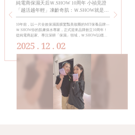
春駐留
純電商保濕天后Ｗ.SHOW 10周年 小禎見證
小禎代言
「越活越年輕」凍齡奇肌：Ｗ.SHOW就是給
知道! 適
女兒的傳家寶
留的幸福
10年前，以一片全效保濕面膜驚豔美妝圈的MIT保養品牌—
過年過節都要
熱賣，上
Ｗ.SHOW你的肌膚保水專家，正式迎來品牌創立10周年！
女孩都會需要
為
從純電商起家、專注深耕「保濕」領域，Ｗ.SHOW以穩定
成分與高品質口碑，穩坐「純電商保養界的保濕天后」。代
2025 . 12 . 02
言人小禎見證品牌十年蛻變的美麗歷程，她自2015年代言至
今，親身陪伴Ｗ.SHOW走過每一個里程碑，真切體現「越
活越年輕」的生活寫照。