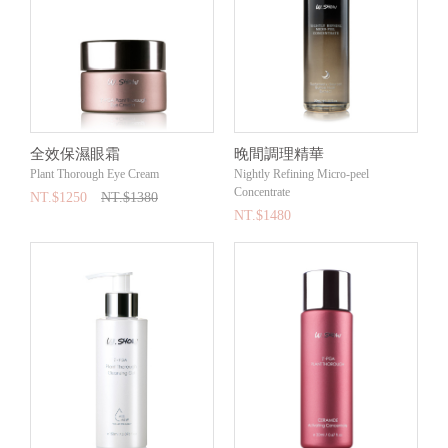
全效保濕眼霜
晚間調理精華
Plant Thorough Eye Cream
Nightly Refining Micro-peel
Concentrate
NT.$1250
NT.$1380
NT.$1480