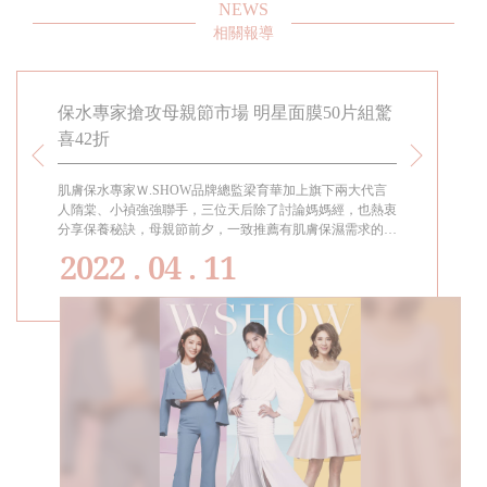
NEWS
相關報導
活越混
保水專家搶攻母親節市場 明星面膜50片組驚
【2021
喜42折
W.SHO
三大明星
，簽下辣
肌膚保水專家Ｗ.SHOW品牌總監梁育華加上旗下兩大代言
隋棠與小禎連
盈禎）組
人隋棠、小禎強強聯手，三位天后除了討論媽媽經，也熱衷
專家Ｗ.SH
開第2年
分享保養秘訣，母親節前夕，一致推薦有肌膚保濕需求的消
鍵：「Ｗ.S
驗」。
費者把握Ｗ.SHOW母親節優惠，採購全效面膜、全效精
於保養的美好
2022 . 04 . 11
華、全效玫瑰水等Ｗ.SHOW超級明星商品，體驗隋棠所說
「用了就回不去的保濕奇肌」、小禎口中「敷完覺得真心有
來過的面膜」。