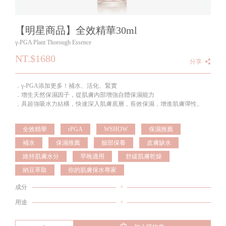
【明星商品】全效精華30ml
γ-PGA Plant Thorough Essence
NT.$1680
分享
．γ-PGA添加更多！補水、活化、緊實
．增生天然保濕因子，從肌膚內部增強自體保濕能力
．具超強吸水力結構，快速深入肌膚底層，長效保濕，增進肌膚彈性。
全效精華
rPGA
WSHOW
保濕推薦
補水
保濕推薦
臉部保養
皮膚缺水
維持肌膚水分
早晚適用
舒緩肌膚乾燥
納豆萃取
你的肌膚保水專家
成分
+
用途
+