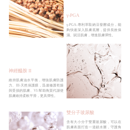
γ-PGA
γ-PGA-專利萃取納豆發酵成分，能
夠快速深入肌膚底層，提供長效保
濕、賦活肌膚，增進肌膚彈性。
神經醯胺 II
維持肌膚油水平衡，增強肌膚防護
力、III-天然保護膜，迅速修護乾燥
與受損的肌膚、VI-幫助角質代謝使
肌膚維持柔軟平滑，更具彈性。
雙分子玻尿酸
含有大小分子雙重玻尿酸，可以在
肌膚表面打造一道鎖水層，守護角