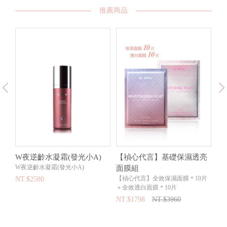
推薦商品
W夜逆齡水凝霜(發光小A)
【禎心代言】基礎保濕透亮
【
W夜逆齡水凝霜(發光小A)
面膜組
效
【禎心代言】全效保濕面膜＊10片
【特
NT.$2580
＋全效透白面膜＊10片
乳
NT.$1798
NT.$3960
NT