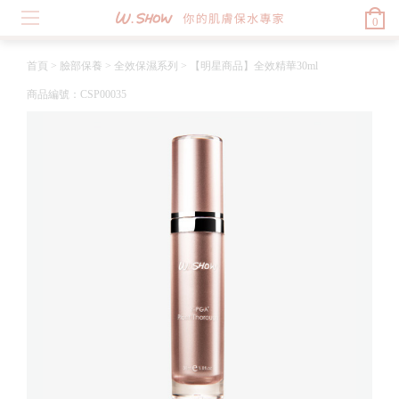
0
首頁
>
臉部保養
>
全效保濕系列
>
【明星商品】全效精華30ml
商品編號：CSP00035