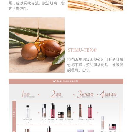
層，提供長效保濕、賦活肌膚，增
進肌膚彈性。
STIMU-TEX®
能夠密集減緩因乾燥所引起的肌膚
敏感不適，預防肌膚乾裂，修護與
調理同步進行。