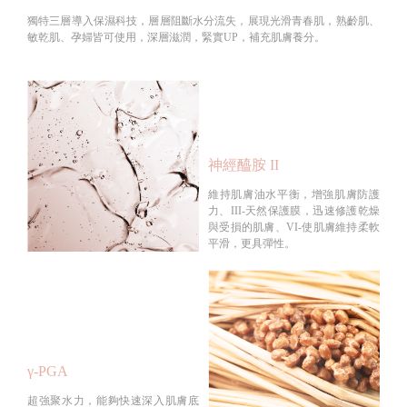
獨特三層導入保濕科技，層層阻斷水分流失，展現光滑青春肌，熟齡肌、
敏乾肌、孕婦皆可使用，深層滋潤，緊實UP，補充肌膚養分。
神經醯胺 II
維持肌膚油水平衡，增強肌膚防護
力、III-天然保護膜，迅速修護乾燥
與受損的肌膚、VI-使肌膚維持柔軟
平滑，更具彈性。
γ-PGA
超強聚水力，能夠快速深入肌膚底