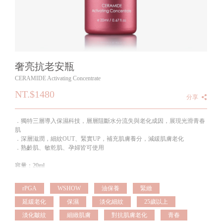
奢亮抗老安瓶
CERAMIDE Activating Concentrate
NT.$1480
分享
．獨特三層導入保濕科技，層層阻斷水分流失與老化成因，展現光滑青春
肌
．深層滋潤，細紋OUT、緊實UP，補充肌膚養分，減緩肌膚老化
．熟齡肌、敏乾肌、孕婦皆可使用
容量：20ml
rPGA
WSHOW
油保養
緊緻
延緩老化
保濕
淡化細紋
25歲以上
淡化皺紋
細緻肌膚
對抗肌膚老化
青春