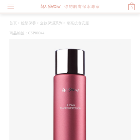
0
首頁
>
臉部保養
>
全效保濕系列
>
奢亮抗老安瓶
商品編號：CSP00044