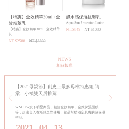
膜
【特惠】全效精華30ml +全
超水感保濕抗曬乳
【
Aqua Sun Protection Lotion
效精萃乳
面
【特惠】全效精華30ml +全效精萃
【
NT.$849
NT.$1080
乳
＋
NT.$2588
NT.$3360
NT
NEWS
相關報導
幻贈禮
【2021母親節】創史上最多母檔特惠組 隋
W.SHO
棠、小禎雙天后推薦
禎雙天后
折！
妝趕緊補
W.SHOW旗下明星商品，包括全效精華、全效保濕面膜
肌膚保水專家
滿額贈或
等，超適合入春漸熱之際使用，都是幫助穩定肌膚的超保濕
言的全效精華
夢幻贈
聖品。
全效保濕面膜
一定會後
之際使用，都
2021 . 04 . 13