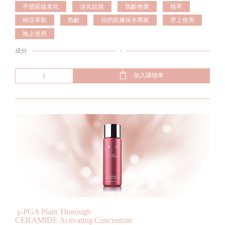
平價延緩老化
淡化紋路
熟齡推薦
植萃
納豆萃取
熟齡
你的肌膚保水專家
早上使用
晚上使用
成分
+
加入購物車
γ-PGA Plant Thorough
CERAMIDE Activating Concentrate