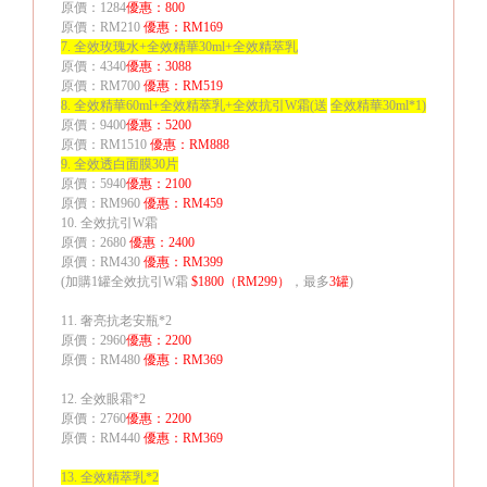
原價：
1284
優惠：
800
原價：
RM210
優惠：
RM169
7.
全效玫瑰水
+
全效精華
30ml+
全效精萃乳
原價：
4340
優惠：
3088
原價：
RM700
優惠：
RM519
8.
全效精華
60ml+
全效精萃乳
+
全效抗引
W
霜
(
送
全效精華
30ml*1)
原價：
9400
優惠：
5200
原價：
RM1510
優惠：
RM888
9.
全效透白面膜
30
片
原價：
5940
優惠：
2100
原價：
RM960
優惠：
RM459
10.
全效抗引
W
霜
原價：
2680
優惠：
2400
原價：
RM430
優惠：
RM399
(
加購
1
罐全效抗引
W
霜
$1800
（
RM299
）
，最多
3
罐
)
11.
奢亮抗老安瓶
*2
原價：
2960
優惠：
2200
原價：
RM480
優惠：
RM369
12.
全效眼霜
*2
原價：
2760
優惠：
2200
原價：
RM440
優惠：
RM369
13.
全效精萃乳
*2