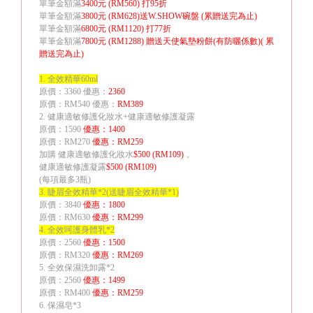
單筆金額滿
3400
元
(RM560)
打
95
折
單筆金額滿
3800
元
(RM628)
送
W.SHOW
碗盤
(
累贈送完為止
)
單筆金額滿
6800
元
(RM1120)
打
77
折
單筆金額滿
7800
元
(RM1288)
贈送天使氣墊粉餅
(
有防曬係數
)(
累
贈送完為止
)
1.
全效精華
60ml
原價：
3360
優惠：
2360
原價：
RM540
優惠：
RM389
2.
健康適敏修護化妝水
+
健康適敏修護凝露
原價：
1590
優惠：
1400
原價：
RM270
優惠：
RM259
加購
健康適敏修護化妝水
$500 (RM109)
，
健康適敏修護凝露
$500 (RM109)
(
每項最多
3
瓶
)
3.
睫眉全效精華
*2(
送睫眉全效精華
*1)
原價：
3840
優惠：
1800
原價：
RM630
優惠：
RM299
4.
全效呵護身體乳
*2
原價：
2560
優惠：
1500
原價：
RM320
優惠：
RM269
5.
全效保濕洗卸露
*2
原價：
2560
優惠：
1499
原價：
RM400
優惠：
RM259
6.
保濕皂
*3