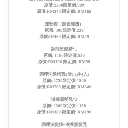
原價
:2260
限定價
:999
原價
:RM370
限定價
: RM169
速乾帽（顏色隨機）
原價
: 300
限定價
:239
原價
:RM69
限定價
: RM49
調理洗髮精
*1
原價
: 1180
限定價
:550
原價
:RM190
限定價
: RM99
調理洗髮精買
3
贈
1 (
共
4
入
)
原價
: 4720
限定價
:1800
原價
:RM760
限定價
: RM349
滋養潤髮乳
*2
原價
: 2360
限定價
:1180
原價
:RM380
限定價
: RM190
調理洗髮精
+
滋養潤髮乳