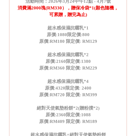
活動時間：
2026
年
3
月
24
中午
12
點
- 4
月
7
號
消費滿
2000
塊
(RM330
），贈保冷袋
*1(
顏色隨機，
可累贈，贈完為止
)
超水感保濕抗曬乳
*1
原價
:1080
限定價
:800
原價
:RM180
限定價
: RM129
超水感保濕抗曬乳
*2
原價
:2160
限定價
:1380
原價
:RM360
限定價
: RM229
超水感保濕抗曬乳
*4
原價
:4320
限定價
: 2400
原價
:RM720
限定價
: RM399
絕對天使氣墊粉餅
*2(
贈粉撲
*2)
原價
:2360
限定價
:1088
原價
:RM409
限定價
: RM189
超水感保濕抗曬乳
+
絕對天使氣墊粉餅