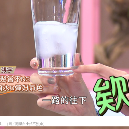
減。（圖／翻攝自小姐不熙娣）