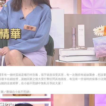
通常有一個特質就是嘴巴特別毒，張宇就曾深受其害，有一次難得有姐妹聚會，想說
粉都卡在細紋裡，讓她回家之後大受打擊狂問其他朋友，有沒有一些省時的保養小法
合她的全效精華，在小姐不熙娣中無私分享給大家！
。（圖／翻攝自小姐不熙娣）