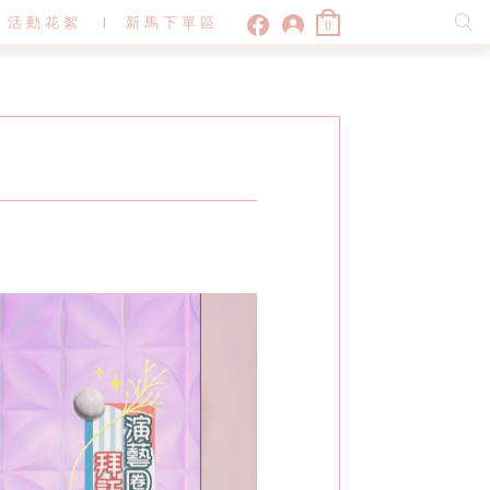
活動花絮
新馬下單區
0