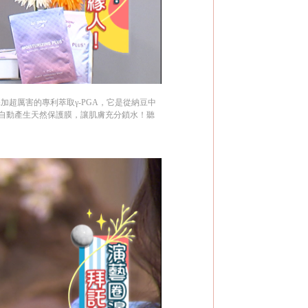
超厲害的專利萃取γ-PGA，它是從納豆中
，自動產生天然保護膜，讓肌膚充分鎖水！聽