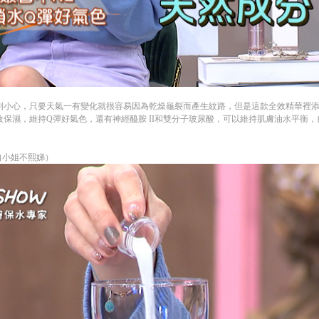
小心，只要天氣一有變化就很容易因為乾燥龜裂而產生紋路，但是這款全效精華裡添加
保濕，維持Q彈好氣色，還有神經醯胺 II和雙分子玻尿酸，可以維持肌膚油水平衡
！
自小姐不熙娣）