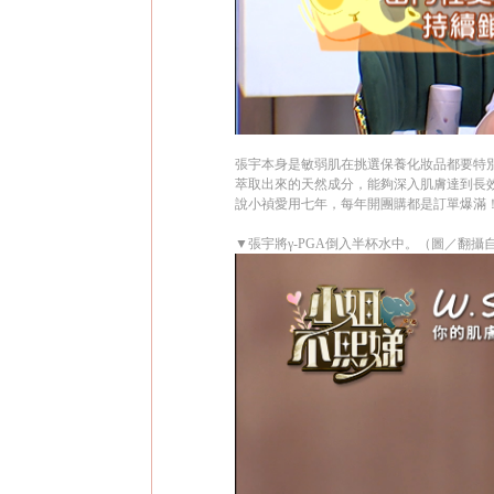
張宇本身是敏弱肌在挑選保養化妝品都要特別
萃取出來的天然成分，能夠深入肌膚達到長效
說小禎愛用七年，每年開團購都是訂單爆滿
▼張宇將γ-PGA倒入半杯水中。（圖／翻攝