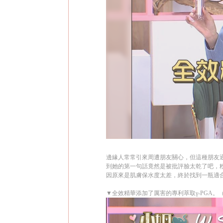
邊緣人常常引來周遭朋友關心，但這種朋友
到她的第一句話竟然是被批評臉太乾了吧，
因原來是肌膚保水度太差，終於找到一瓶適
▼全效精華添加了厲害的專利萃取γ-PGA