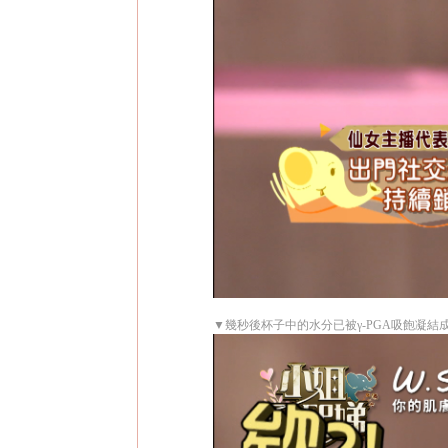
▼幾秒後杯子中的水分已被γ-PGA吸飽凝