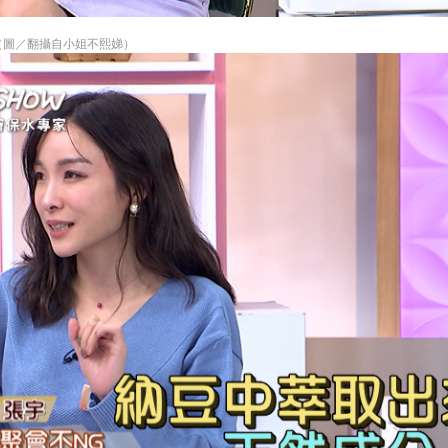
。（圖／翻攝自小姐不熙娣）