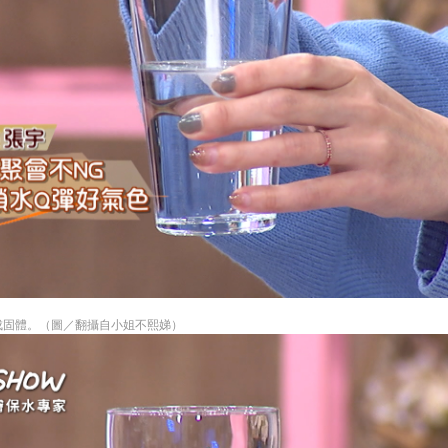
結成固體。（圖／翻攝自小姐不熙娣）