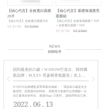
全
【禎心代言】全效透白面膜
【禎心代言】基礎保濕透亮
W
W
20片
面膜組
萃
【禎心代言】全效透白面膜20片
【禎心代言】全效保濕面膜＊10片
NT
＋全效透白面膜＊10片
NT.$1700
NT.$3960
NT.$1798
NT.$3960
NEWS
相關報導
XXV
回到最美的25歲！W.SHOW打造台、韓跨國
中醫師教
預約仲
新品牌：M.XXV 苦蔘根香氛髮浴｜史上最
也能成為
輕量級髮油，預約仲夏話題！
發佈與韓
W.SHOW品牌總監梁育華親自揭秘：「 我認為25歲是女生
大家都知道想
最漂亮、狀態最好的時候， 我希望大家都可以再體驗一次
同樣的，想避
直接聯想
自己最美好的年紀，透過Magic 25系列， 讓我們和自己再談
生活中提早做
揭秘：
一次戀愛。」
2022 . 06 . 13
我希望大
25系