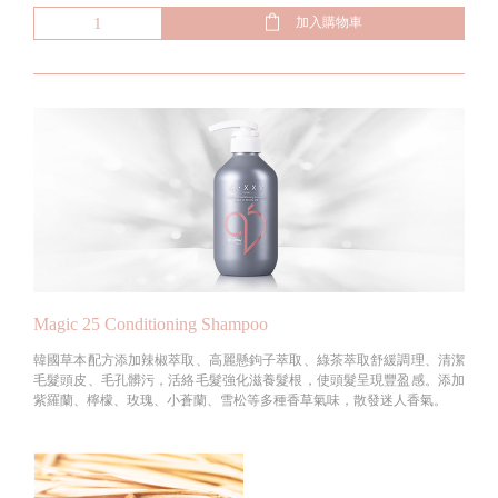
加入購物車
Magic 25 Conditioning Shampoo
韓國草本配方添加辣椒萃取、高麗懸鉤子萃取、綠茶萃取舒緩調理、清潔
毛髮頭皮、毛孔髒污，活絡毛髮強化滋養髮根，使頭髮呈現豐盈感。添加
紫羅蘭、檸檬、玫瑰、小蒼蘭、雪松等多種香草氣味，散發迷人香氣。