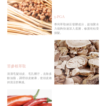
γ-PGA
專利萃取納豆發酵成分，超強聚水
力能夠快速深入底層，修護乾枯受
損髮。
苦參根萃取
清潔毛髮頭皮、毛孔髒汙，去除多
餘油脂，調理頭皮健康，使頭皮維
持清涼舒爽感。