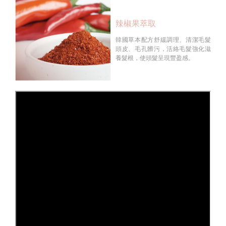
辣椒果萃取
韓國草本配方舒緩調理、清潔毛髮
頭皮、毛孔髒污，活絡毛髮強化滋
養髮根，使頭髮呈現豐盈感。