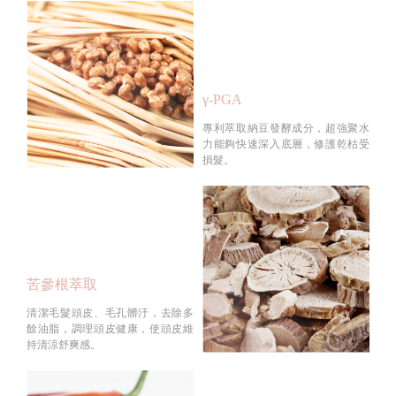
γ-PGA
專利萃取納豆發酵成分，超強聚水
力能夠快速深入底層，修護乾枯受
損髮。
苦參根萃取
清潔毛髮頭皮、毛孔髒汙，去除多
餘油脂，調理頭皮健康，使頭皮維
持清涼舒爽感。