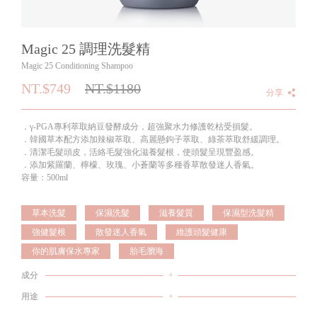
Magic 25 調理洗髮精
Magic 25 Conditioning Shampoo
NT.$749
NT.$
1180
分享
．γ-PGA專利萃取納豆發酵成分，超強聚水力修護乾枯受損髮。
．韓國草本配方添加辣椒萃取、高麗懸鉤子萃取、綠茶萃取舒緩調理。
．清潔毛髮頭皮，活絡毛髮強化滋養髮根，使頭髮呈現豐盈感。
．添加紫羅蘭、檸檬、玫瑰、小蒼蘭等多種香草散發迷人香氣。
容量：500ml
草本洗髮
保濕洗髮
滋養髮質
保濕型洗髮精
強健髮根
散發迷人香氣
維護頭髮健康
你的肌膚保水專家
胎毛瀏海
成分
+
用途
+