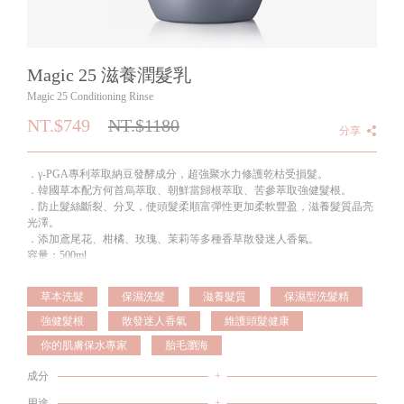
Magic 25 滋養潤髮乳
Magic 25 Conditioning Rinse
NT.$749
NT.$
1180
分享
．γ-PGA專利萃取納豆發酵成分，超強聚水力修護乾枯受損髮。
．韓國草本配方何首烏萃取、朝鮮當歸根萃取、苦參萃取強健髮根。
．防止髮絲斷裂、分叉，使頭髮柔順富彈性更加柔軟豐盈，滋養髮質晶亮
光澤。
．添加鳶尾花、柑橘、玫瑰、茉莉等多種香草散發迷人香氣。
容量：500ml
草本洗髮
保濕洗髮
滋養髮質
保濕型洗髮精
強健髮根
散發迷人香氣
維護頭髮健康
你的肌膚保水專家
胎毛瀏海
成分
+
用途
+