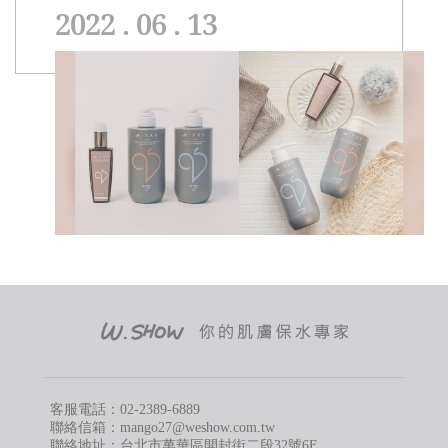
狀態最好
一次戀愛。」
到「永遠的2
2022 . 06 . 13
的年
「 我認為2
戀愛。」
家都可以再體驗
列， 讓我們
客服電話：
02-2389-6889
聯絡信箱：mango27@weshow.com.tw
聯絡地址：台北市萬華區開封街二段32號6F