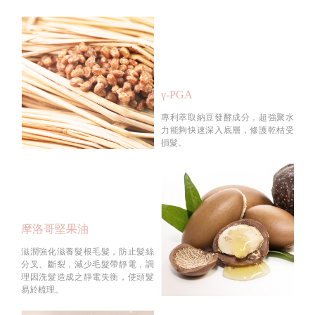
γ-PGA
專利萃取納豆發酵成分，超強聚水
力能夠快速深入底層，修護乾枯受
損髮。
摩洛哥堅果油
滋潤強化滋養髮根毛髮，防止髮絲
分叉、斷裂，減少毛髮帶靜電，調
理因洗髮造成之靜電失衡，使頭髮
易於梳理。