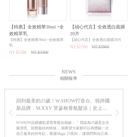
亮
【特惠】全效精華30ml +全
【禎心代言】全效透白面膜
W
W
效精萃乳
20片
片
【特惠】全效精華30ml +全效精萃
【禎心代言】全效透白面膜20片
NT
乳
NT.$1700
NT.$3960
NT.$2588
NT.$3360
NEWS
相關報導
鎮再創
回到最美的25歲！W.SHOW打造台、韓跨國
W.SHO
新品牌：M.XXV 苦蔘根香氛髮浴｜史上最
苦蔘根香
輕量級髮油，預約仲夏話題！
夏話題髮
歷時兩
W.SHOW品牌總監梁育華親自揭秘：「 我認為25歲是女生
MIT保養精
玩味的命
最漂亮、狀態最好的時候， 我希望大家都可以再體驗一次
國專業保養團
牌總監
自己最美好的年紀，透過Magic 25系列， 讓我們和自己再談
M.XXV（M