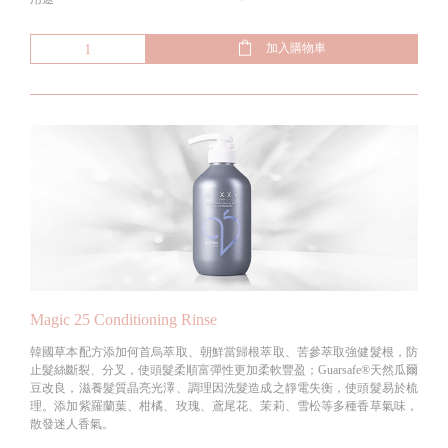
加入購物車
Magic 25 Conditioning Rinse
韓國草本配方添加何首烏萃取、朝鮮當歸根萃取、苦參萃取強健髮根，防
止髮絲斷裂、分叉，使頭髮柔順富彈性更加柔軟豐盈；Guarsafe®天然瓜爾
豆改良，滋養髮質晶亮光澤、調理因洗髮造成之靜電失衡，使頭髮易於梳
理。添加紫羅蘭葉、柑橘、玫瑰、鳶尾花、茉莉、雪松等多種香草氣味，
散發迷人香氣。