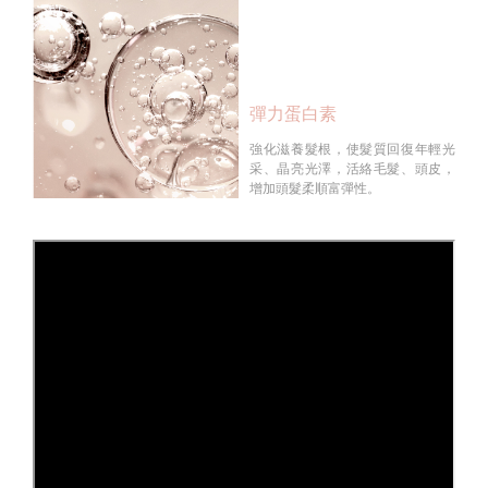
彈力蛋白素
強化滋養髮根，使髮質回復年輕光
采、晶亮光澤，活絡毛髮、頭皮，
增加頭髮柔順富彈性。