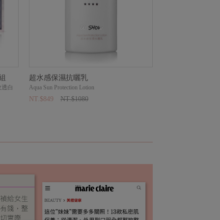
組
超水感保濕抗曬乳
【禎心代言】全效
效透白
Aqua Sun Protection Lotion
【禎心代言】全效透白
NT.$849
NT.$1080
NT.$1700
NT.$39