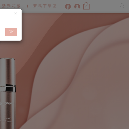
活動花絮
新馬下單區
0
×
OK