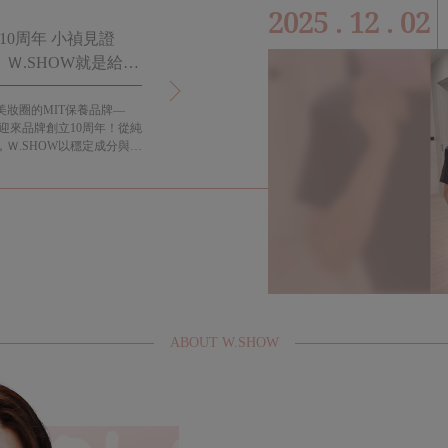
2025 . 12 . 02
10周年 小禎見證
小禎代言六年的這款全效保濕面膜你不能
Ｗ.SHOW就是給女
道! 適合各種膚質又可以天天敷!
美妝圈的MIT保養品牌—
過年過節都要送禮，想要如何送到心坎裡呢?大概就是每
式迎來品牌創立10周年！從純
孩都會需要的懶人保養-面膜保養法！
Ｗ.SHOW以穩定成分與高
保濕天后」。代言人小禎見
015年代言至今，親身陪伴
切體現「越活越年輕」的生活
ABOUT W.SHOW