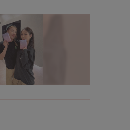
不知
台韓合作新品牌M.XXV 系列洋溢青春駐留的
純電商保濕
幸福感
「越活越
兒的傳家
個女
由台、韓聯手跨國打造的Magic 25系列洋溢青春駐留的幸福
10年前，以
感，其中，Magic 25絕對天使氣墊粉餅上市後低調熱賣，上妝
Ｗ.SHOW
同時保養的訴求，柔焦效果有如自帶仙女濾鏡，為W.SHOW揮
電商起家、專
軍彩妝市場先預留伏筆。
品質口碑，
證品牌十年蛻
Ｗ.SHOW
寫照。