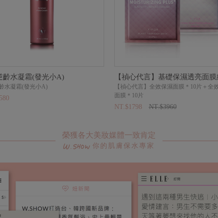
逆齡水凝霜(發光小A)
【禎心代言】基礎保濕透亮面膜
齡水凝霜(發光小A)
【禎心代言】全效保濕面膜＊10片＋全
面膜＊10片
580
NT.$1798
NT.$3960
榮獲各大美妝媒體一致肯定
你的肌膚保水專家