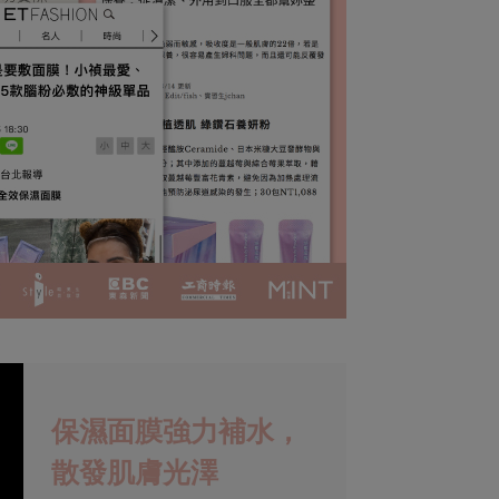
保濕面膜強力補水，
散發肌膚光澤