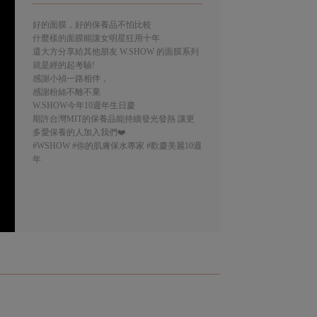
好的面膜，好的保養品不怕比較
什麼樣的面膜能讓女明星狂用十年
還大方分享給其他朋友 W.SHOW 的面膜系列
就是經的起考驗!
感謝小禎一路相伴，
感謝粉絲不離不棄
W.SHOW今年10週年生日慶
期許台灣MIT的保養品能持續發光發熱 讓更
多愛保養的人加入我們❤️
#WSHOW
#你的肌膚保水專家
#歡慶美麗10週
年