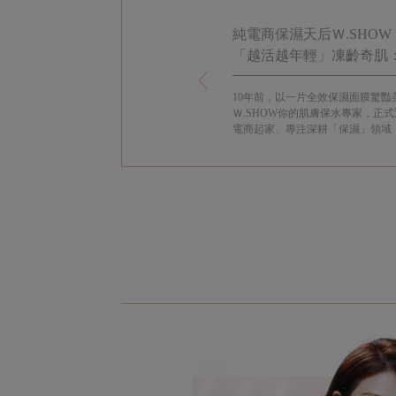
品牌M.XXV 系列洋溢青春駐留的
純電商保濕天后Ｗ.SHOW 
「越活越年輕」凍齡奇肌：
兒的傳家寶
國打造的Magic 25系列洋溢青春駐留的幸福
10年前，以一片全效保濕面膜驚豔
gic 25絕對天使氣墊粉餅上市後低調熱賣，上妝
Ｗ.SHOW你的肌膚保水專家，正
求，柔焦效果有如自帶仙女濾鏡，為W.SHOW揮
電商起家、專注深耕「保濕」領域，
預留伏筆。
品質口碑，穩坐「純電商保養界的
證品牌十年蛻變的美麗歷程，她自2
Ｗ.SHOW走過每一個里程碑，真
寫照。