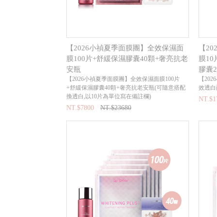
【2026小禎夏季面膜團】全效保濕面
【2
膜100片+舒緩保濕膠囊40顆+奢亮抗老
膜10
安瓶
膠囊
【2026小禎夏季面膜團】全效保濕面膜100片
【20
+舒緩保濕膠囊40顆+奢亮抗老安瓶(可隨意搭配
效透白
換透白,以10片為單位寫在備註欄)
NT.$1
NT.$7800
NT.$23680