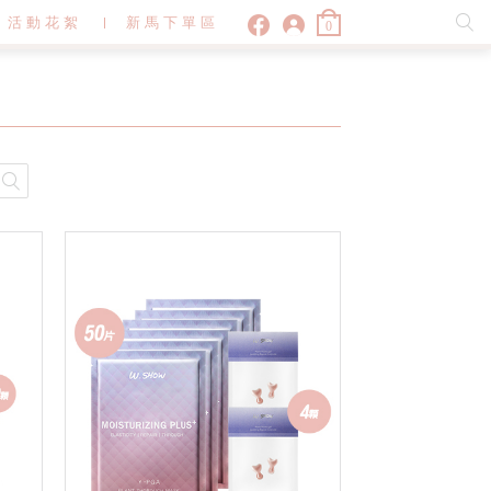
活動花絮
新馬下單區
0