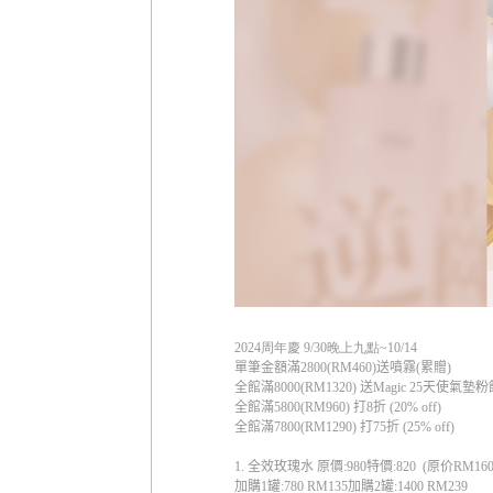
2024
周年慶
9/30
晚上九點
~10/14
單筆金額滿
2800(RM460)
送噴霧
(
累贈
)
全館滿
8000(RM1320)
送
Magic 25
天使氣墊粉
全館滿
5800(RM960)
打
8
折
(20% off)
全館滿
7800(RM1290)
打
75
折
(25% off)
1.
全效玫瑰水
原價
:980
特價
:820
(
原价
RM16
加購
1
罐
:780 RM135
加購
2
罐
:1400 RM239