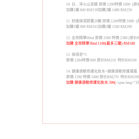
10.
白．淨火山泥膜
原價
:1200
特價
:1000
(
原
加購
1
罐
:840 RM139
加購
2
罐
:1480 RM259
11.
舒緩保濕膠囊
20
顆
原價
:1200
特價
:1000
(
加購
1
罐
:900 RM165
加購
2
罐
:1500 RM299
12.
全效精華
60ml
原價
:3360
特價
:2380 (
原价
加購
全效精華
30ml:1100(
最多三罐
) RM180
13.
保濕皂
*3
原價
:1284
特價
:800
原价
RM210
特价
RM169
14.
健康適敏修護化妝水
+
健康適敏修護凝露
原價
:1590
特價
:
1400
原价
RM270
特价
RM26
加購
健康適敏修護化妝水
:500(
<span lang="ZH