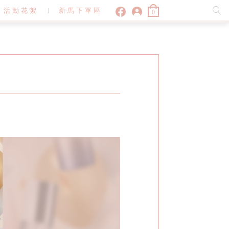
活動花絮
新馬下單區
0