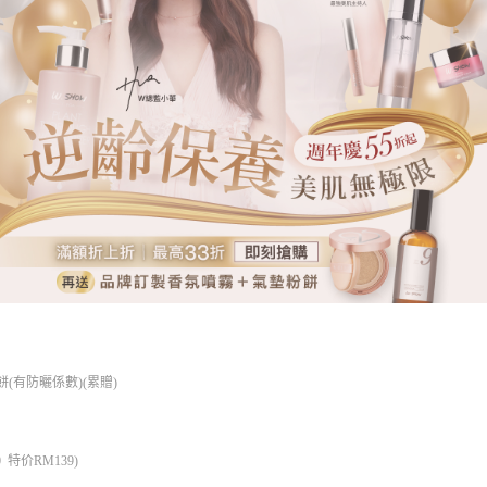
餅
(
有防曬係數
)(
累贈
)
0
特价
RM139)