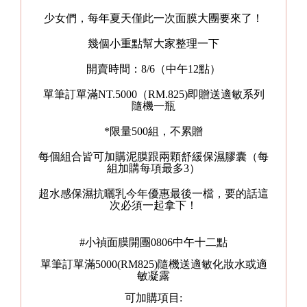
少女們，每年夏天僅此一次面膜大團要來了！
幾個小重點幫大家整理一下
開賣時間：8/6（中午12點）
單筆訂單滿NT.5000（RM.825)即贈送適敏系列
隨機一瓶
*限量500組，不累贈
每個組合皆可加購泥膜跟兩顆舒緩保濕膠囊（每
組加購每項最多3）
超水感保濕抗曬乳今年優惠最後一檔，要的話這
次必須一起拿下！
#小禎面膜開團0806中午十二點
單筆訂單滿5000(RM825)隨機送適敏化妝水或適
敏凝露
可加購項目: