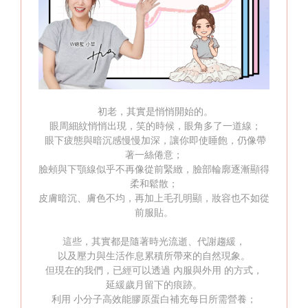
初老，其實是悄悄開始的。
眼周細紋悄悄出現，笑的時候，眼角多了一道線；
眼下疲態與暗沉感慢慢加深，讓你即使睡飽，仍像帶
著一絲倦意；
臉頰與下顎線似乎不再像從前緊緻，臉部輪廓逐漸顯得
柔和鬆散；
皮膚暗沉、膚色不均，再加上毛孔明顯，妝容也不如從
前服貼。
這些，其實都是隨著時光流逝、代謝趨緩，
以及壓力與生活作息累積所帶來的自然現象。
但現在的我們，已經可以透過 內服與外用 的方式，
延緩歲月留下的痕跡。
利用 小分子高效能膠原蛋白補充每日所需營養；