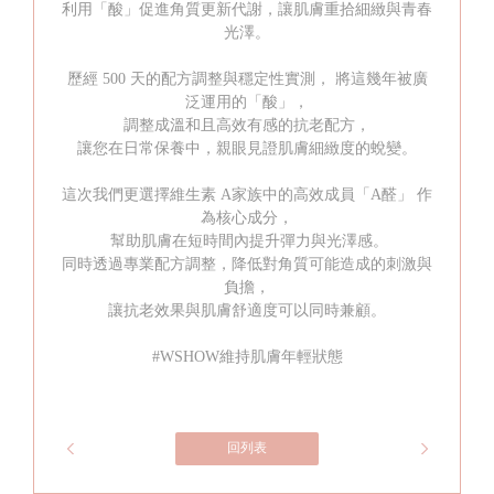
利用「酸」促進角質更新代謝，讓肌膚重拾細緻與青春
光澤。
歷經 500 天的配方調整與穩定性實測， 將這幾年被廣
泛運用的「酸」，
調整成溫和且高效有感的抗老配方，
讓您在日常保養中，親眼見證肌膚細緻度的蛻變。
這次我們更選擇維生素 A家族中的高效成員「A醛」 作
為核心成分，
幫助肌膚在短時間內提升彈力與光澤感。
同時透過專業配方調整，降低對角質可能造成的刺激與
負擔，
讓抗老效果與肌膚舒適度可以同時兼顧。
#WSHOW維持肌膚年輕狀態
回列表