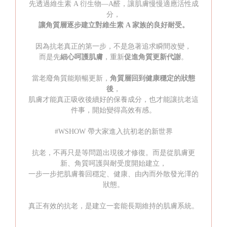
先透過維生素 A 衍生物—A醛，讓肌膚慢慢適應活性成
分，
讓角質層逐步建立對維生素
A
家族的良好耐受
。
因為抗老真正的第一步，不是急著追求瞬間改變，
而是先
細心呵護
肌膚
，重新
促進角質更新代謝
。
當老廢角質能順暢更新，
角質層回到健康穩定的狀態
後
，
肌膚才能真正吸收後續好的保養成分，也才能讓抗老這
件事，開始變得高效有感。
#WSHOW 帶大家進入抗初老的新世界
抗老，不再只是等問題出現後才修復。而是從肌膚更
新、角質呵護與耐受度開始建立，
一步一步把肌膚養回穩定、健康、由內而外散發光澤的
狀態。
真正有效的抗老，是建立一套能長期維持的肌膚系統。