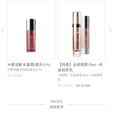
膜
W夜逆齡水凝霜(發光小A)
【特惠】全效精華30ml +全
【
W夜逆齡水凝霜(發光小A)
效精萃乳
面
【特惠】全效精華30ml +全效精萃
【
NT.$2580
乳
＋
NT.$2588
NT.$3360
NT
NEWS
相關報導