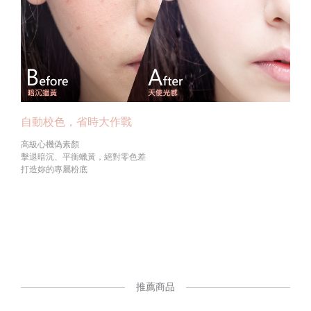
自動校色，省時大作戰
高級心機偽素顏
擊退暗沉、平衡蠟黃，絕對零色差
打造妳的專屬粉底
推薦商品