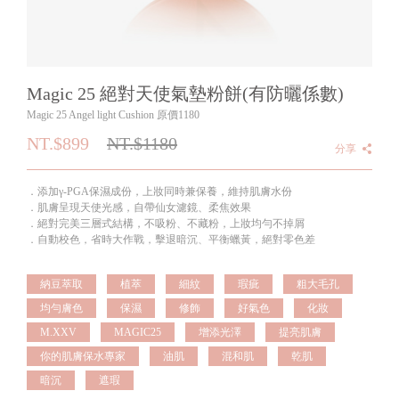
Magic 25 絕對天使氣墊粉餅(有防曬係數)
Magic 25 Angel light Cushion 原價1180
NT.$899
NT.$
1180
分享
．添加γ-PGA保濕成份，上妝同時兼保養，維持肌膚水份
．肌膚呈現天使光感，自帶仙女濾鏡、柔焦效果
．絕對完美三層式結構，不吸粉、不藏粉，上妝均勻不掉屑
．自動校色，省時大作戰，擊退暗沉、平衡蠟黃，絕對零色差
納豆萃取
植萃
細紋
瑕疵
粗大毛孔
均勻膚色
保濕
修飾
好氣色
化妝
M.XXV
MAGIC25
增添光澤
提亮肌膚
你的肌膚保水專家
油肌
混和肌
乾肌
暗沉
遮瑕