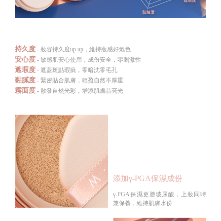
持久度
- 妝容持久度up up，維持妝感好氣色
安心度
- 敏感肌安心使用，成份安全，零刺激性
遮瑕度
- 遮蓋斑點瑕疵，零暗沈零毛孔
黏膩度
- 緊密貼合肌膚，輕盈自然不厚重
霧面度
- 散發自然光彩，增添肌膚晶亮光
添加γ-PGA保濕成份
γ-PGA保濕更勝玻尿酸，上妝同時
兼保養，維持肌膚水份