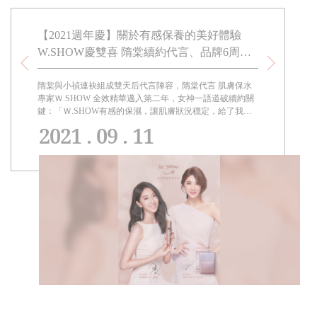
棠、小
【2021週年慶】關於有感保養的美好體驗
【2021
55
W.SHOW慶雙喜 隋棠續約代言、品牌6周年
棠、小禎
三大明星組合買大送小 滿額送萌萌潤唇膏
隋棠代
隋棠與小禎連袂組成雙天后代言陣容，隋棠代言 肌膚保水
W.SHOW
禎代言的
專家Ｗ.SHOW 全效精華邁入第二年，女神一語道破續約關
等，超適合入
入春漸熱
鍵：「Ｗ.SHOW有感的保濕，讓肌膚狀況穩定，給了我關
聖品。
於保養的美好體驗。」
2021 . 09 . 11