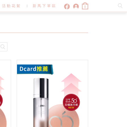
活動花絮
新馬下單區
0