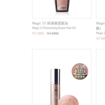
Magic 25 保濕修護髮油
Mag
Magic 25 Moisturizing Repair Hair Oil
數)
Magic 
NT.$800
NT.$980
NT.$8