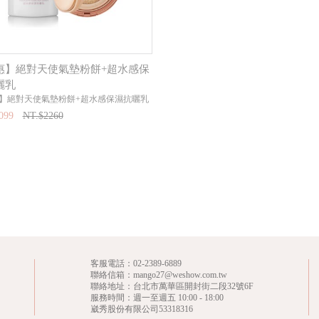
惠】絕對天使氣墊粉餅+超水感保
曬乳
】絕對天使氣墊粉餅+超水感保濕抗曬乳
099
NT.$2260
客服電話：
02-2389-6889
聯絡信箱：mango27@weshow.com.tw
聯絡地址：台北市萬華區開封街二段32號6F
服務時間：週一至週五 10:00 - 18:00
崴秀股份有限公司53318316