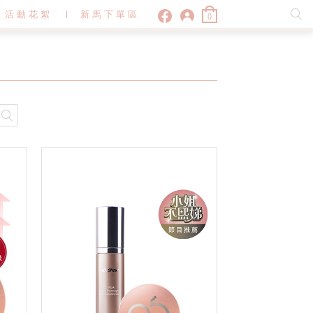
活動花絮
新馬下單區
0