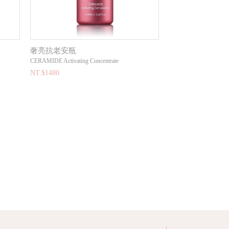
奢亮抗老安瓶
CERAMIDE Activating Concentrate
NT.$1480