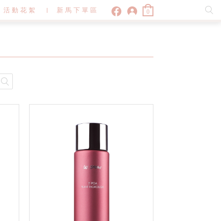
活動花絮
新馬下單區
0